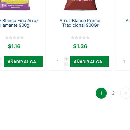
z Blanco Fina Arroz
Arroz Blanco Primor
A
Diamante 900g.
Tradicional 900Gr
$1.16
$1.36
i
i
h
h
1
2