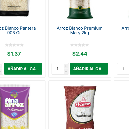
oz Blanco Pantera
Arroz Blanco Premium
Arr
908 Gr
Mary 2kg
$1.37
$2.44
i
i
h
h