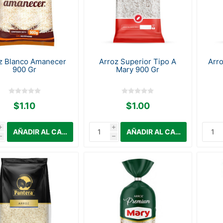
z Blanco Amanecer
Arroz Superior Tipo A
Arro
900 Gr
Mary 900 Gr
$1.10
$1.00
i
i
h
h