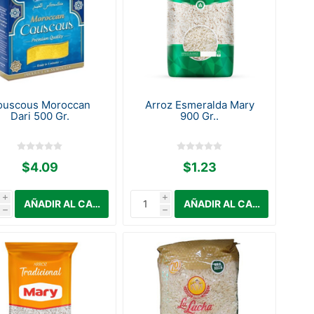
ouscous Moroccan
Arroz Esmeralda Mary
Dari 500 Gr.
900 Gr..
$4.09
$1.23
i
i
h
h