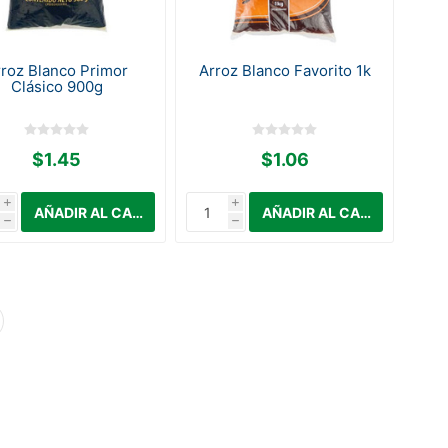
rroz Blanco Primor
Arroz Blanco Favorito 1k
Clásico 900g
$1.45
$1.06
i
i
h
h