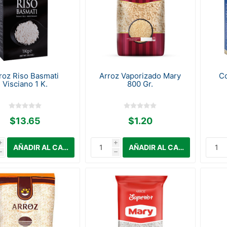
roz Riso Basmati
Arroz Vaporizado Mary
C
Visciano 1 K.
800 Gr.
$13.65
$1.20
i
i
h
h