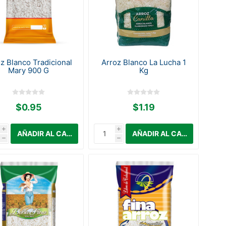
z Blanco Tradicional
Arroz Blanco La Lucha 1
Mary 900 G
Kg
$0.95
$1.19
i
i
h
h