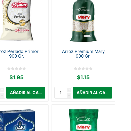
roz Perlado Primor
Arroz Premium Mary
900 Gr.
900 Gr.
$1.95
$1.15
i
i
h
h