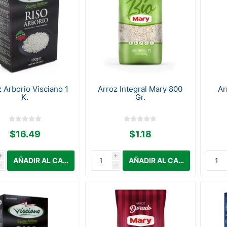
 Arborio Visciano 1
Arroz Integral Mary 800
Ar
K.
Gr.
$16.49
$1.18
i
i
h
h