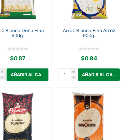
oz Blanco Doña Fina
Arroz Blanco Fina Arroz
900g.
900g.
$0.87
$0.94
i
i
h
h