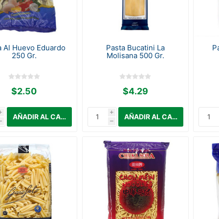
a Al Huevo Eduardo
Pasta Bucatini La
P
250 Gr.
Molisana 500 Gr.
$2.50
$4.29
i
i
h
h