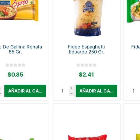
o De Gallina Renata
Fideo Espaghetti
Fid
85 Gr.
Eduardo 250 Gr.
$0.85
$2.41
i
i
h
h