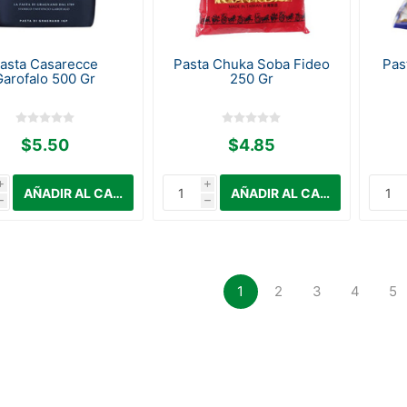
asta Casarecce
Pasta Chuka Soba Fideo
Pas
Garofalo 500 Gr
250 Gr
$5.50
$4.85
i
i
h
h
1
2
3
4
5