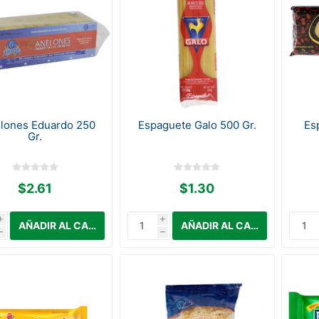
lones Eduardo 250
Espaguete Galo 500 Gr.
Es
Gr.
$2.61
$1.30
i
i
h
h