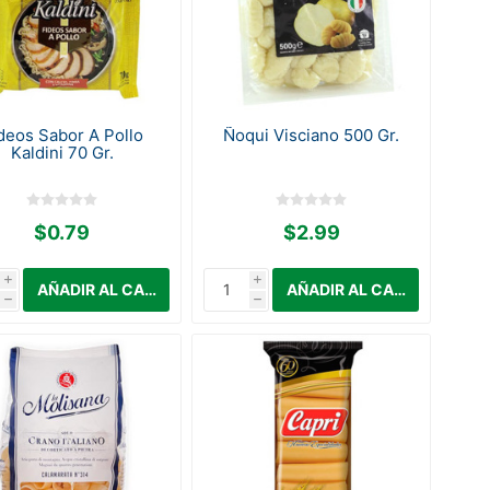
deos Sabor A Pollo
Ñoqui Visciano 500 Gr.
Kaldini 70 Gr.
$0.79
$2.99
i
i
h
h