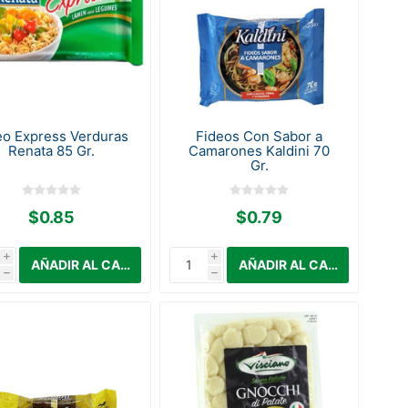
eo Express Verduras
Fideos Con Sabor a
Renata 85 Gr.
Camarones Kaldini 70
Gr.
$0.85
$0.79
i
i
h
h