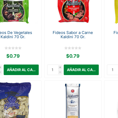
eos De Vegetales
Fideos Sabor a Carne
Fi
Kaldini 70 Gr.
Kaldini 70 Gr.
$0.79
$0.79
i
i
h
h