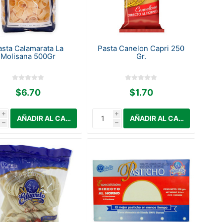
asta Calamarata La
Pasta Canelon Capri 250
Molisana 500Gr
Gr.
$6.70
$1.70
i
i
h
h