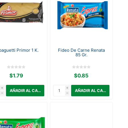
paguetti Primor 1 K.
Fideo De Carne Renata
85 Gr.
$1.79
$0.85
i
i
h
h