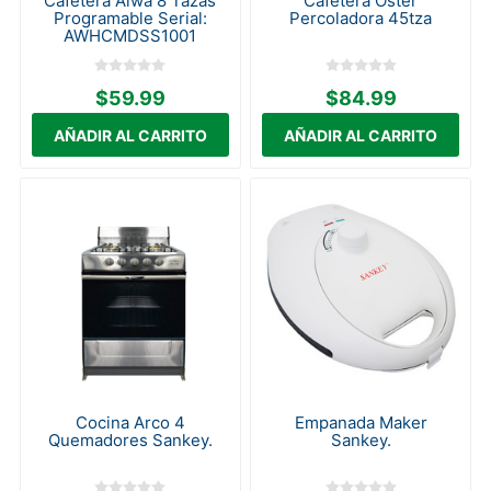
Cafetera Aiwa 8 Tazas
Cafetera Oster
Programable Serial:
Percoladora 45tza
AWHCMDSS1001
$59.99
$84.99
Cocina Arco 4
Empanada Maker
Quemadores Sankey.
Sankey.