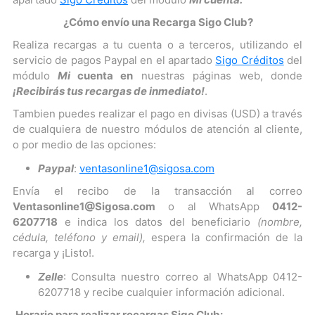
¿Cómo envío una Recarga Sigo Club?
Realiza recargas a tu cuenta o a terceros, utilizando el
servicio de pagos Paypal en el apartado
Sigo Créditos
del
módulo
Mi
cuenta en
nuestras páginas web, donde
¡Recibirás tus recargas de inmediato!
.
Tambien puedes realizar el pago en divisas (USD) a través
de cualquiera de nuestro módulos de atención al cliente,
o por medio de las opciones:
Paypal
:
ventasonline1@sigosa.com
Envía el recibo de la transacción al correo
Ventasonline1@Sigosa.com
o al WhatsApp
0412-
6207718
e indica los datos del beneficiario
(nombre,
cédula, teléfono y email),
espera la confirmación de la
recarga y ¡Listo!.
Zelle
: Consulta nuestro correo al WhatsApp 0412-
6207718 y recibe cualquier información adicional.
Horario para realizar recargas Sigo Club: