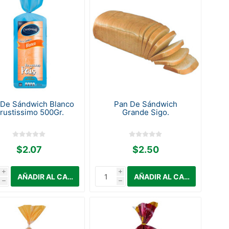
 De Sándwich Blanco
Pan De Sándwich
rustissimo 500Gr.
Grande Sigo.
$2.07
$2.50
i
i
h
h