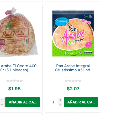
 Árabe El Cedro 400
Pan Árabe Integral
Gr (5 Unidades).
Crustissimo X5Und.
$1.95
$2.07
i
i
h
h