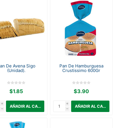
an De Avena Sigo
Pan De Hamburguesa
(Unidad).
Crustissimo 600Gr
$1.85
$3.90
i
i
h
h