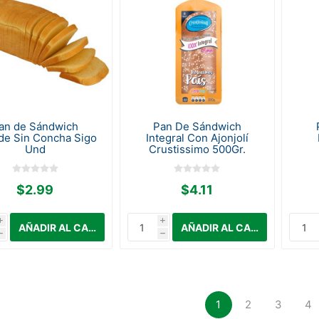
an de Sándwich
Pan De Sándwich
de Sin Concha Sigo
Integral Con Ajonjolí
Und
Crustissimo 500Gr.
$2.99
$4.11
i
i
h
h
1
2
3
4