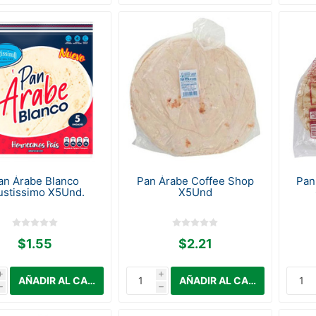
an Árabe Blanco
Pan Árabe Coffee Shop
Pan
ustissimo X5Und.
X5Und
$1.55
$2.21
i
i
h
h