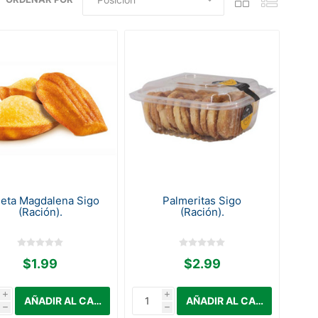
leta Magdalena Sigo
Palmeritas Sigo
(Ración).
(Ración).
$1.99
$2.99
i
i
h
h