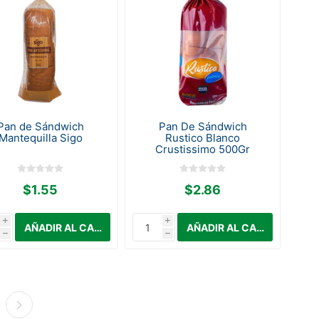
Pan de Sándwich
Pan De Sándwich
Mantequilla Sigo
Rustico Blanco
Crustissimo 500Gr
$1.55
$2.86
i
i
h
h