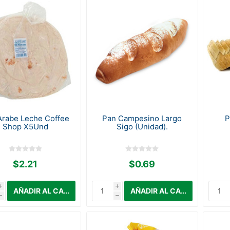
Árabe Leche Coffee
Pan Campesino Largo
P
Shop X5Und
Sigo (Unidad).
$2.21
$0.69
i
i
h
h