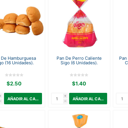
 De Hamburguesa
Pan De Perro Caliente
Pan
go (16 Unidades).
Sigo (6 Unidades).
C
$2.50
$1.40
i
i
h
h