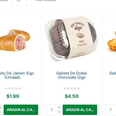
ito De Jamón Sigo
Galleta De Doble
Gal
(Unidad).
Chocolate Sigo
$1.99
$4.50
i
i
h
h