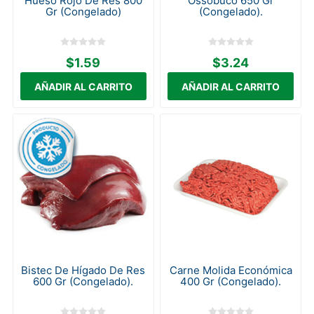
Hueso Rojo De Res 800
Ossobuco 650 Gr
Gr (Congelado)
(Congelado).
$1.59
$3.24
Bistec De Hígado De Res
Carne Molida Económica
600 Gr (Congelado).
400 Gr (Congelado).